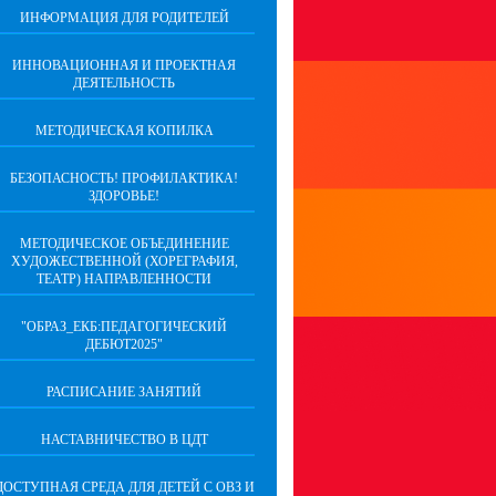
ИНФОРМАЦИЯ ДЛЯ РОДИТЕЛЕЙ
ИННОВАЦИОННАЯ И ПРОЕКТНАЯ
ДЕЯТЕЛЬНОСТЬ
МЕТОДИЧЕСКАЯ КОПИЛКА
БЕЗОПАСНОСТЬ! ПРОФИЛАКТИКА!
ЗДОРОВЬЕ!
МЕТОДИЧЕСКОЕ ОБЪЕДИНЕНИЕ
ХУДОЖЕСТВЕННОЙ (ХОРЕГРАФИЯ,
ТЕАТР) НАПРАВЛЕННОСТИ
"ОБРАЗ_ЕКБ:ПЕДАГОГИЧЕСКИЙ
ДЕБЮТ2025"
РАСПИСАНИЕ ЗАНЯТИЙ
НАСТАВНИЧЕСТВО В ЦДТ
ДОСТУПНАЯ СРЕДА ДЛЯ ДЕТЕЙ С ОВЗ И