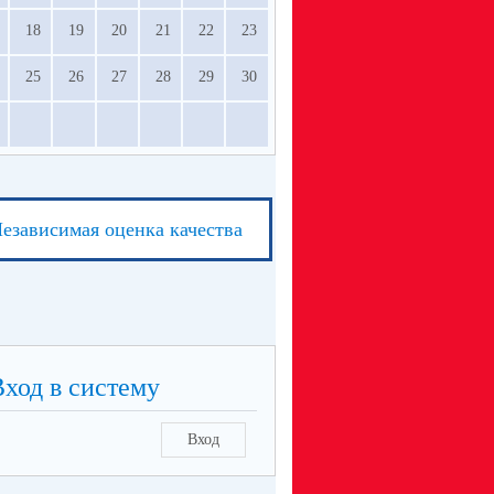
18
19
20
21
22
23
25
26
27
28
29
30
езависимая оценка качества
Вход в систему
Вход