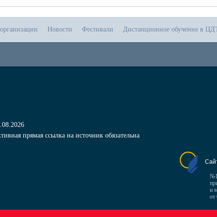
 организации
Новости
Фестивали
Дистанционное обучение в ЦД
.08.2026
тивная прямая ссылка на источник обязательна
Сай
№1
пр
и 
от