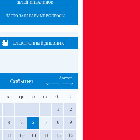
ДЕТЕЙ-ИНВАЛИДОВ
ЧАСТО ЗАДАВАЕМЫЕ ВОПРОСЫ
ЭЛЕКТРОННЫЙ ДНЕВНИК
Август
События
вт
ср
чт
пт
сб
вс
1
2
4
5
6
7
8
9
11
12
13
14
15
16