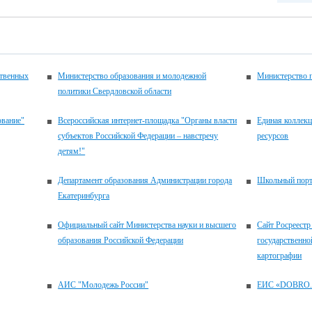
ственных
Министерство образования и молодежной
Министерство 
политики Свердловской области
ование"
Всероссийская интернет-площадка "Органы власти
Единая коллек
субъектов Российской Федерации – навстречу
ресурсов
детям!"
Департамент образования Администрации города
Школьный порт
Екатеринбурга
Официальный сайт Министерства науки и высшего
Сайт Росреестр
образования Российской Федерации
государственно
картографии
АИС "Молодежь России"
ЕИС «DOBRO