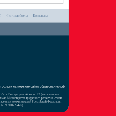
Т
Фотоальбомы
Контакты
т создан на портале сайтыобразованию.рф
556 в Реестре российского ПО (на основании
иказа Министерства цифрового развития, связи
массовых коммуникаций Российской Федерации
 06.09.2016 №426)